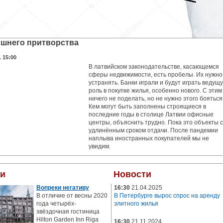
ишнего притворства
1 15:00
В латвийском законодательстве, касающемся
сферы недвижимости, есть пробелы. Их нужно
устранять. Банки играли и будут играть ведущ
роль в покупке жилья, особенно нового. С этим
ничего не поделать, но не нужно этого бояться
Кем могут быть заполнены строящиеся в
последние годы в столице Латвии офисные
центры, объяснить трудно. Пока это объекты с
удлинённым сроком отдачи. После пандемии
наплыва иностранных покупателей мы не
увидим.
ьи
Новости
Вопреки негативу
16:30
21.04.2025
В отличие от весны 2020
В Петербурге вырос спрос на аренду
года четырёх-
элитного жилья
звёздочная гостиница
Hilton Garden Inn Riga
16:30
21.11.2024