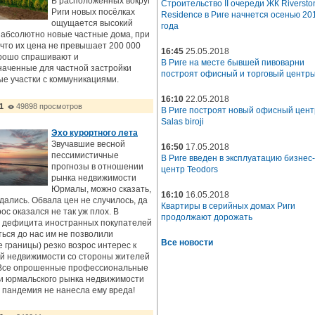
В расположенных вокруг
Строительство II очереди ЖК Riversto
Риги новых посёлках
Residence в Риге начнется осенью 20
ощущается высокий
года
 абсолютно новые частные дома, при
 что их цена не превышает 200 000
16:45
25.05.2018
орошо спрашивают и
В Риге на месте бывшей пивоварни
аченные для частной застройки
построят офисный и торговый центр
е участки с коммуникациями.
16:10
22.05.2018
1
49898 просмотров
В Риге построят новый офисный цент
Salas biroji
Эхо курортного лета
Звучавшие весной
16:50
17.05.2018
пессимистичные
В Риге введен в эксплуатацию бизнес-
прогнозы в отношении
центр Teodors
рынка недвижимости
Юрмалы, можно сказать,
16:10
16.05.2018
дались. Обвала цен не случилось, да
Квартиры в серийных домах Риги
рос оказался не так уж плох. В
продолжают дорожать
х дефицита иностранных покупателей
ться до нас им не позволили
Все новости
 границы) резко возрос интерес к
й недвижимости со стороны жителей
 Все опрошенные профессиональные
и юрмальского рынка недвижимости
 пандемия не нанесла ему вреда!