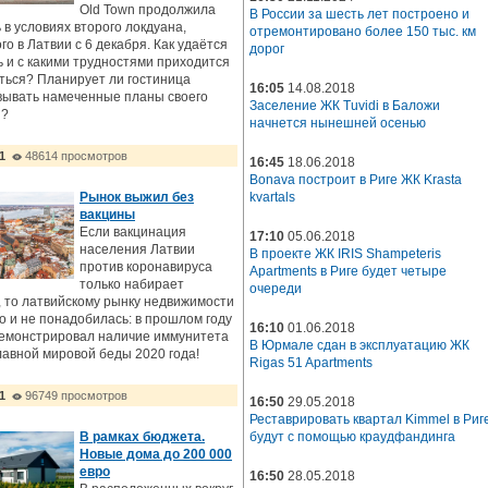
Old Town продолжила
В России за шесть лет построено и
 в условиях второго локдуана,
отремонтировано более 150 тыс. км
го в Латвии с 6 декабря. Как удаётся
дорог
 и с какими трудностями приходится
ться? Планирует ли гостиница
16:05
14.08.2018
вывать намеченные планы своего
Заселение ЖК Tuvidi в Баложи
я?
начнется нынешней осенью
1
48614 просмотров
16:45
18.06.2018
Bonava построит в Риге ЖК Krasta
Рынок выжил без
kvartals
вакцины
Если вакцинация
17:10
05.06.2018
населения Латвии
В проекте ЖК IRIS Shampeteris
против коронавируса
Apartments в Риге будет четыре
только набирает
очереди
 то латвийскому рынку недвижимости
о и не понадобилась: в прошлом году
16:10
01.06.2018
демонстрировал наличие иммунитета
В Юрмале сдан в эксплуатацию ЖК
лавной мировой беды 2020 года!
Rigas 51 Apartments
1
96749 просмотров
16:50
29.05.2018
Реставрировать квартал Kimmel в Риг
В рамках бюджета.
будут с помощью краудфандинга
Новые дома до 200 000
евро
16:50
28.05.2018