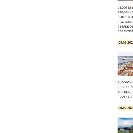
работать
введённо
выживать
сталкива
реализо
развити
09.03.202
обороты,
она особ
тот про
против г
09.02.202