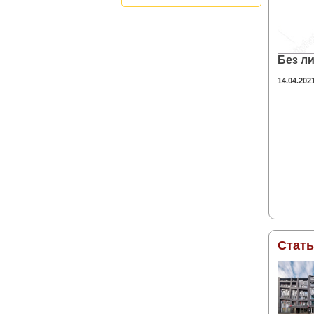
Без л
14.04.202
Стат