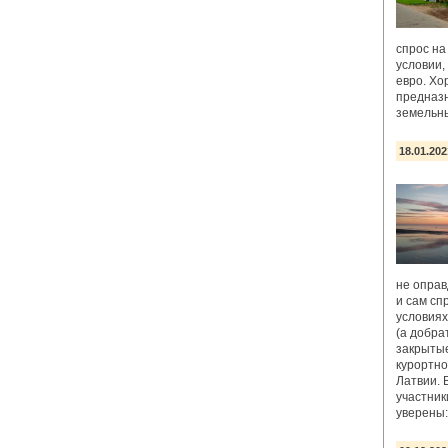
спрос на
условии,
евро. Х
предназн
земельны
18.01.202
не оправ
и сам сп
условия
(а добра
закрытые
курортно
Латвии.
участник
уверены: