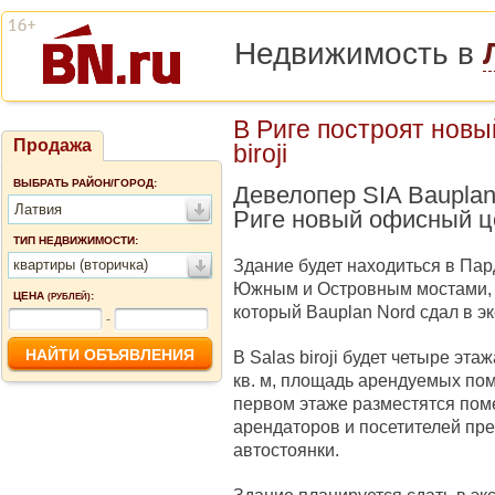
Недвижимость в
В Риге построят нов
Продажа
biroji
ВЫБРАТЬ РАЙОН/ГОРОД:
Девелопер SIA Bauplan
Латвия
Риге новый офисный цен
ТИП НЕДВИЖИМОСТИ:
Здание будет находиться в Пар
квартиры (вторичка)
Южным и Островным мостами, н
ЦЕНА
:
(РУБЛЕЙ)
который Bauplan Nord сдал в эк
-
В Salas biroji будет четыре эт
кв. м, площадь арендуемых поме
первом этаже разместятся поме
арендаторов и посетителей п
автостоянки.