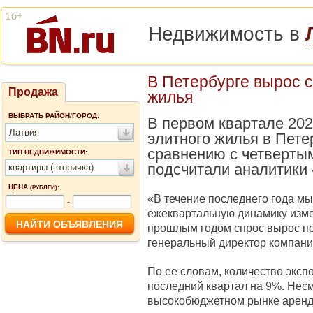
Недвижимость в
В Петербурге вырос с
Продажа
жилья
ВЫБРАТЬ РАЙОН/ГОРОД:
В первом квартале 202
Латвия
элитного жилья в Пете
сравнению с четвертым
ТИП НЕДВИЖИМОСТИ:
подсчитали аналитики 
квартиры (вторичка)
ЦЕНА
:
(РУБЛЕЙ)
«В течение последнего года м
-
ежеквартальную динамику изме
прошлым годом спрос вырос поч
генеральный директор компани
По ее словам, количество экс
последний квартал на 9%. Нес
высокобюджетном рынке аренд