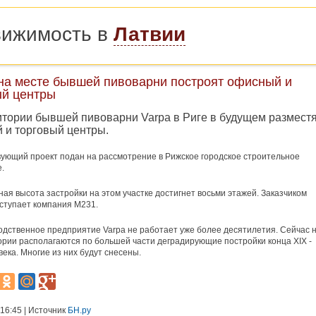
вижимость в
Латвии
 на месте бывшей пивоварни построят офисный и
ый центры
итории бывшей пивоварни Varpa в Риге в будущем размест
 и торговый центры.
ующий проект подан на рассмотрение в Рижское городское строительное
.
ая высота застройки на этом участке достигнет восьми этажей. Заказчиком
ступает компания M231.
одственное предприятие Varpa не работает уже более десятилетия. Сейчас 
ории располагаются по большей части деградирующие постройки конца XIX -
века. Многие из них будут снесены.
 16:45 | Источник
БН.ру