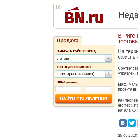
Нед
В Риге
Продажа
торгов
На терр
ВЫБРАТЬ РАЙОН/ГОРОД:
офисный
Латвия
ТИП НЕДВИЖИМОСТИ:
Соответств
управление
квартиры (вторичка)
ЦЕНА
:
(РУБЛЕЙ)
Максимальн
-
проекта вы
Как произв
его террит
начала XX 
25.05.2018